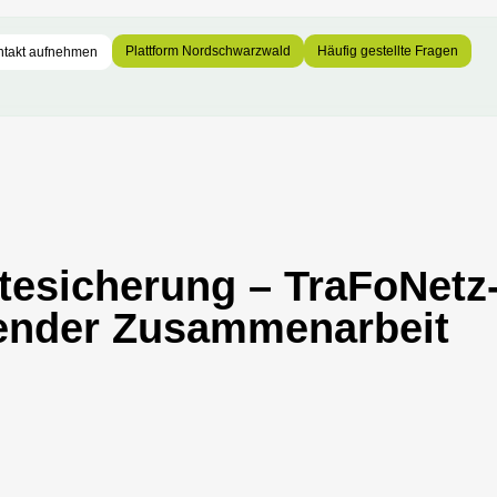
Plattform Nordschwarzwald
Häufig gestellte Fragen
ntakt aufnehmen
ftesicherung – TraFoNet
fender Zusammenarbeit