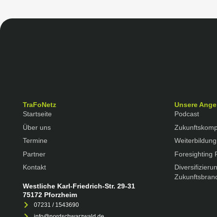
TraFoNetz
Unsere Ange
Startseite
Podcast
Über uns
Zukunftskom
Termine
Weiterbildung
Partner
Foresighting 
Kontakt
Diversifizierun
Zukunftsbran
Westliche Karl-Friedrich-Str. 29-31
75172 Pforzheim
07231 / 1543690
info@nordschwarzwald.de