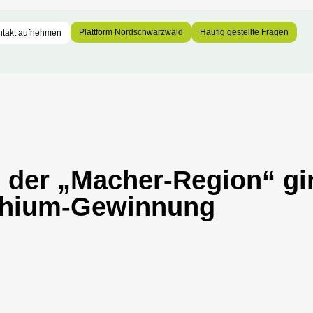
Plattform Nordschwarzwald
Häufig gestellte Fragen
ntakt aufnehmen
 in der „Macher-Region“ g
ithium-Gewinnung